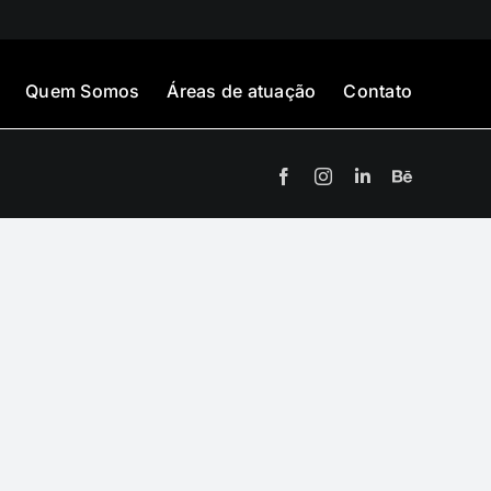
Quem Somos
Áreas de atuação
Contato
Facebook
Instagram
LinkedIn
Behance